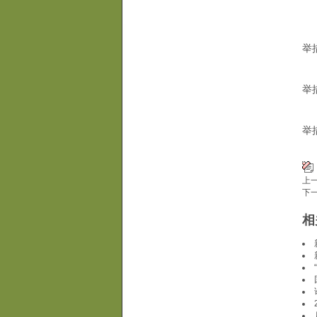
农
农
举
农
举
农
举
上
下
相