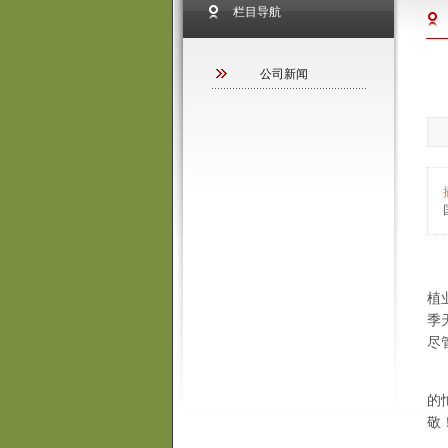
栏目导航
公司新闻
植
季
尽
#
的
敬