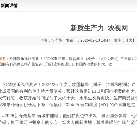
新闻详情
新质生产力_农视网
作者：管理员 发布于：2026-02-13 14:47 文字：【
大
】
摘要：
欧陆娱乐线路测速 ！2024/25 年度，欧盟核果（桃子、油桃和樱桃）产量
国的有利条件支持产量复苏，预计这将促进出口和国内消费的扩大。欧
欧陆娱乐线路测速
！2024/25 年度，欧盟核果（桃子、油桃和樱桃
业成员国的有利条件支持产量复苏，预计这将促进出口和国内消费的扩大
天气转暖，收获开始时间提前了大约十天，水果生长得更快。生产商受益
管核果种植面积长期下降，但预计 2024/25 营销年度 (MY) 的产量将超
2026新春走基层 当城市酣睡，他们在夜色中出发，当团圆饭飘香，他
忙碌，换千家万户餐桌上的安心，烟火人间新发地，藏着最暖的年味与坚
！